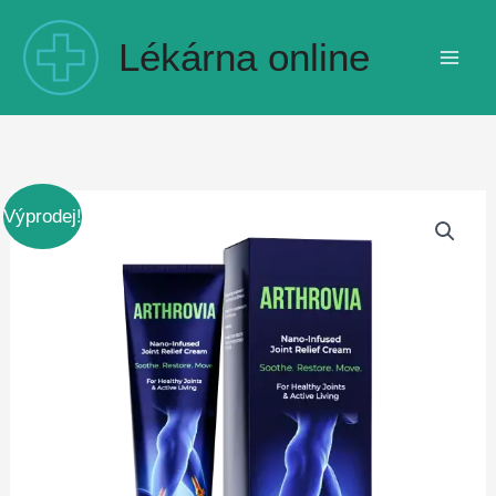
Přeskočit
na
Lékárna online
obsah
Výprodej!