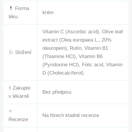
💊 Forma
krém
léku
Vitamin C (Ascorbic acid), Olive leaf
extract (Olea europaea L., 20%
oleuropein), Rutin, Vitamin B1
🩺 Složení
(Thiamine HCl), Vitamin B6
(Pyridoxine HCl), Folic acid, Vitamin
D (Cholecalciferol)
⚕️ Zakupte
Bez předpisu
v lékárně
⭐
Na fórech kladné recenze
Recenze