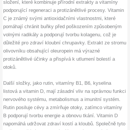
složení, které kombinuje přírodní extrakty a vitamíny
podporující regeneraci a protizánětlivé procesy. Vitamin
C je známý svými antioxidačními vlastnostmi, které
pomáhají chránit buňky před poškozením způsobeným
volnými radikály a podporují tvorbu kolagenu, což je
důležité pro zdraví kloubní chrupavky. Extrakt ze stromu
olivovníku obsahující oleuropein má výrazné
protizánětlivé účinky a přispívá k utlumení bolestí a
otoků.
Další složky, jako rutin, vitamíny B1, B6, kyselina
listová a vitamin D, mají zásadní vliv na správnou funkci
nervového systému, metabolismus a imunitní systém.
Rutin posiluje cévy a zmírňuje otoky, zatímco vitamíny
B podporují tvorbu energie a obnovu tkání. Vitamin D
napomáhá udržovat zdraví kostí a kloubů. Společně tyto