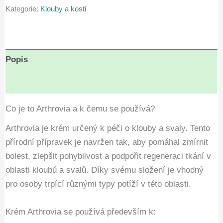
Kategorie:
Klouby a kosti
Kč1,698.00.
Kč849.00.
Popis
Hodnocení (4)
Co je to Arthrovia a k čemu se používá?
Arthrovia je krém určený k péči o klouby a svaly. Tento
přírodní přípravek je navržen tak, aby pomáhal zmírnit
bolest, zlepšit pohyblivost a podpořit regeneraci tkání v
oblasti kloubů a svalů. Díky svému složení je vhodný
pro osoby trpící různými typy potíží v této oblasti.
Krém Arthrovia se používá především k: