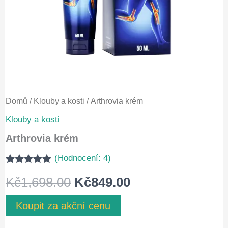
Domů
/
Klouby a kosti
/ Arthrovia krém
Klouby a kosti
Arthrovia krém
(Hodnocení:
4
)
Hodnoceno
3
Původní
Aktuální
Kč
1,698.00
Kč
849.00
5.00
z 5 na
základě
hodnocení
cena
cena
Koupit za akční cenu
zákazníků
byla:
je: