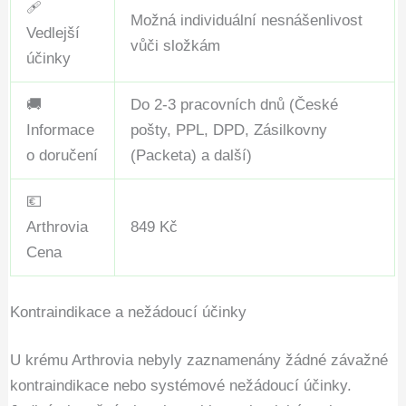
🩹
Možná individuální nesnášenlivost
Vedlejší
vůči složkám
účinky
🚚
Do 2-3 pracovních dnů (České
Informace
pošty, PPL, DPD, Zásilkovny
o doručení
(Packeta) a další)
💶
Arthrovia
849 Kč
Cena
Kontraindikace a nežádoucí účinky
U krému Arthrovia nebyly zaznamenány žádné závažné
kontraindikace nebo systémové nežádoucí účinky.