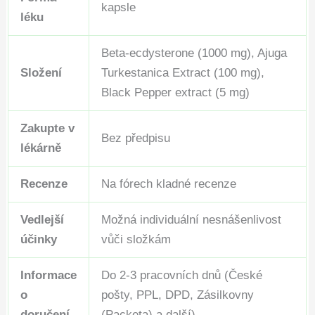
kapsle
léku
Beta-ecdysterone (1000 mg), Ajuga
Složení
Turkestanica Extract (100 mg),
Black Pepper extract (5 mg)
Zakupte v
Bez předpisu
lékárně
Recenze
Na fórech kladné recenze
Vedlejší
Možná individuální nesnášenlivost
účinky
vůči složkám
Informace
Do 2-3 pracovních dnů (České
o
pošty, PPL, DPD, Zásilkovny
doručení
(Packeta) a další)