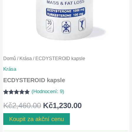
Domů
/
Krása
/ ECDYSTEROID kapsle
Krása
ECDYSTEROID kapsle
(Hodnocení:
9
)
Hodnoceno
8
Původní
Aktuální
Kč
2,460.00
Kč
1,230.00
4.75
z 5 na
základě
hodnocení
cena
cena
Koupit za akční cenu
zákazníků
byla:
je: