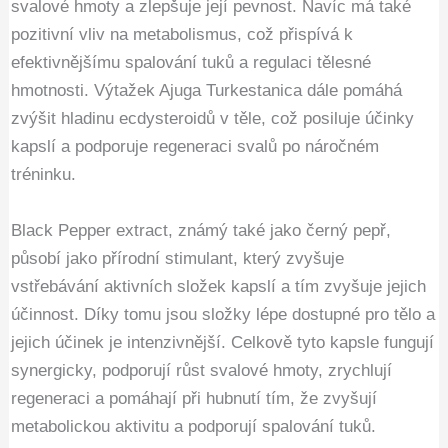
svalové hmoty a zlepšuje její pevnost. Navíc má také
pozitivní vliv na metabolismus, což přispívá k
efektivnějšímu spalování tuků a regulaci tělesné
hmotnosti. Výtažek Ajuga Turkestanica dále pomáhá
zvýšit hladinu ecdysteroidů v těle, což posiluje účinky
kapslí a podporuje regeneraci svalů po náročném
tréninku.
Black Pepper extract, známý také jako černý pepř,
působí jako přírodní stimulant, který zvyšuje
vstřebávání aktivních složek kapslí a tím zvyšuje jejich
účinnost. Díky tomu jsou složky lépe dostupné pro tělo a
jejich účinek je intenzivnější. Celkově tyto kapsle fungují
synergicky, podporují růst svalové hmoty, zrychlují
regeneraci a pomáhají při hubnutí tím, že zvyšují
metabolickou aktivitu a podporují spalování tuků.