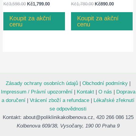
Hodnocení
Hodnocení
Původní
Aktuální
Původní
Aktuální
Kč
3,598.00
Kč
1,799.00
Kč
1,780.00
Kč
890.00
4.75
4.83
cena
cena
cena
cena
z 5
z 5
byla:
je:
byla:
je:
Koupit za akční
Koupit za akční
Kč3,598.00.
Kč1,799.00.
Kč1,780.00.
Kč890.00.
cenu
cenu
Zásady ochrany osobních údajů
|
Obchodní podmínky
|
Impressum / Právní upozornění
|
Kontakt
|
O nás
|
Doprava
a doručení
|
Vrácení zboží a refundace
|
Lékařské zřeknutí
se odpovědnosti
Kontakt: about@poliklinikakolbenova.cz, 420 266 086 125
Kolbenova 609/38, Vysočany, 190 00 Praha 9