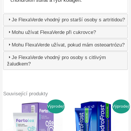
chondroitin sulfát a rybí kolagen.
Je FlexaVerde vhodný pro starší osoby s artritidou?
Mohu užívat FlexaVerde při cukrovce?
Mohu FlexaVerde užívat, pokud mám osteoartrózu?
Je FlexaVerde vhodný pro osoby s citlivým
žaludkem?
Související produkty
Výprodej!
Výprodej!