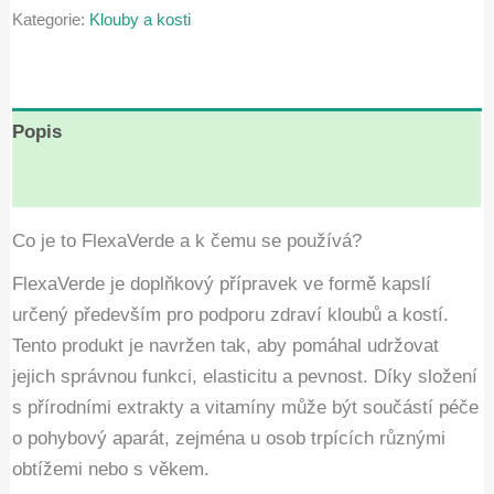
Kategorie:
Klouby a kosti
Kč1,780.00.
Kč890.00.
Popis
Hodnocení (4)
Co je to FlexaVerde a k čemu se používá?
FlexaVerde je doplňkový přípravek ve formě kapslí
určený především pro podporu zdraví kloubů a kostí.
Tento produkt je navržen tak, aby pomáhal udržovat
jejich správnou funkci, elasticitu a pevnost. Díky složení
s přírodními extrakty a vitamíny může být součástí péče
o pohybový aparát, zejména u osob trpících různými
obtížemi nebo s věkem.