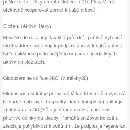
poškozením. Díky tomuto složení může FlexaVerde
efektivně podporovat zdraví kloubů a kostí.
Složení (Aktivní látky)
FlexaVerde obsahuje kvalitní přírodní i pečlivě vybrané
složky, které přispívají k podpoře zdraví kloubů a kostí.
Níže naleznete podrobnější informace o jednotlivých
aktivních složkách.
Glucosamine sulfate 2KCl (z měkkýšů)
Glukosamin sulfát je přirozená látka, kterou tělo využívá
k tvorbě a obnově chrupavky. Tento komplexní sulfát je
získáván z měkkýšů a je široce uznáván pro své
příznivé účinky na klouby. Pomáhá snižovat bolesti a
zlepšuje pohyblivost kloubů tím, že podporuje regeneraci