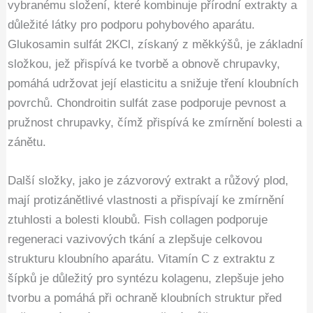
vybranému složení, které kombinuje přírodní extrakty a
důležité látky pro podporu pohybového aparátu.
Glukosamin sulfát 2KCl, získaný z měkkýšů, je základní
složkou, jež přispívá ke tvorbě a obnově chrupavky,
pomáhá udržovat její elasticitu a snižuje tření kloubních
povrchů. Chondroitin sulfát zase podporuje pevnost a
pružnost chrupavky, čímž přispívá ke zmírnění bolesti a
zánětu.
Další složky, jako je zázvorový extrakt a růžový plod,
mají protizánětlivé vlastnosti a přispívají ke zmírnění
ztuhlosti a bolesti kloubů. Fish collagen podporuje
regeneraci vazivových tkání a zlepšuje celkovou
strukturu kloubního aparátu. Vitamín C z extraktu z
šípků je důležitý pro syntézu kolagenu, zlepšuje jeho
tvorbu a pomáhá při ochraně kloubních struktur před