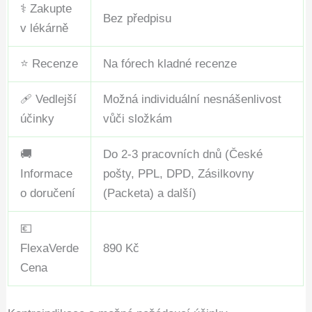
⚕️ Zakupte
Bez předpisu
v lékárně
⭐ Recenze
Na fórech kladné recenze
🩹 Vedlejší
Možná individuální nesnášenlivost
účinky
vůči složkám
🚚
Do 2-3 pracovních dnů (České
Informace
pošty, PPL, DPD, Zásilkovny
o doručení
(Packeta) a další)
💶
FlexaVerde
890 Kč
Cena