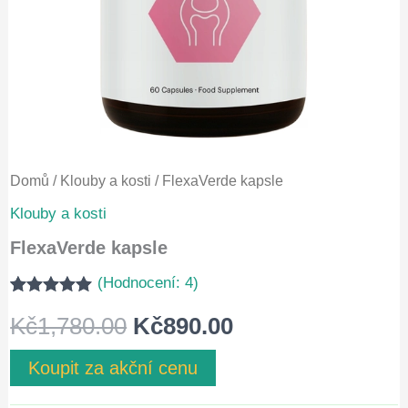
Domů
/
Klouby a kosti
/ FlexaVerde kapsle
Klouby a kosti
FlexaVerde kapsle
(Hodnocení:
4
)
Hodnoceno
3
Původní
Aktuální
Kč
1,780.00
Kč
890.00
5.00
z 5 na
základě
hodnocení
cena
cena
Koupit za akční cenu
zákazníků
byla:
je: