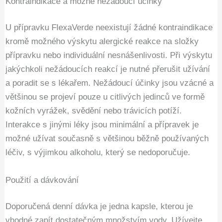
Kontraindikace a možné nežádoucí účinky
U přípravku FlexaVerde neexistují žádné kontraindikace
kromě možného výskytu alergické reakce na složky
přípravku nebo individuální nesnášenlivosti. Při výskytu
jakýchkoli nežádoucích reakcí je nutné přerušit užívání
a poradit se s lékařem. Nežádoucí účinky jsou vzácné a
většinou se projeví pouze u citlivých jedinců ve formě
kožních vyrážek, svědění nebo trávicích potíží.
Interakce s jinými léky jsou minimální a přípravek je
možné užívat současně s většinou běžně používaných
léčiv, s výjimkou alkoholu, který se nedoporučuje.
Použití a dávkování
Doporučená denní dávka je jedna kapsle, kterou je
vhodné zapít dostatečným množstvím vody. Užívejte