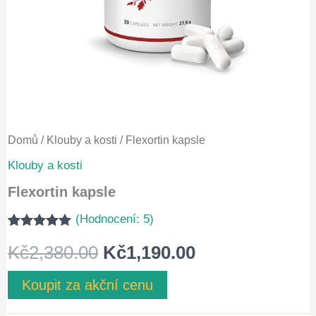
Domů
/
Klouby a kosti
/ Flexortin kapsle
Klouby a kosti
Flexortin kapsle
(Hodnocení:
5
)
Hodnoceno
4
Původní
Aktuální
Kč
2,380.00
Kč
1,190.00
5.00
z 5 na
základě
hodnocení
cena
cena
Koupit za akční cenu
zákazníků
byla:
je: