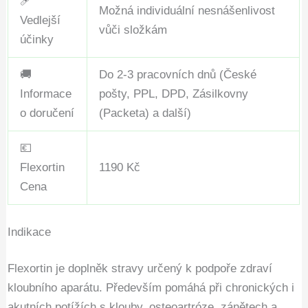
🩹
Možná individuální nesnášenlivost
Vedlejší
vůči složkám
účinky
🚚
Do 2-3 pracovních dnů (České
Informace
pošty, PPL, DPD, Zásilkovny
o doručení
(Packeta) a další)
💶
Flexortin
1190 Kč
Cena
Indikace
Flexortin je doplněk stravy určený k podpoře zdraví
kloubního aparátu. Především pomáhá při chronických i
akutních potížích s klouby, osteoartróze, zánětech a