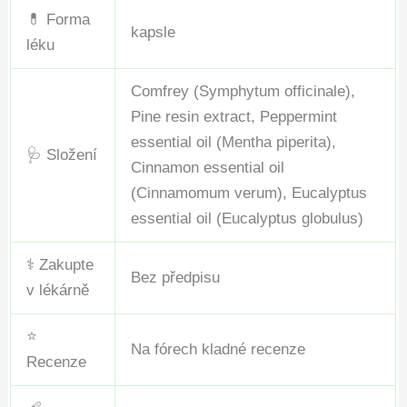
💊 Forma
kapsle
léku
Comfrey (Symphytum officinale),
Pine resin extract, Peppermint
essential oil (Mentha piperita),
🩺 Složení
Cinnamon essential oil
(Cinnamomum verum), Eucalyptus
essential oil (Eucalyptus globulus)
⚕️ Zakupte
Bez předpisu
v lékárně
⭐
Na fórech kladné recenze
Recenze