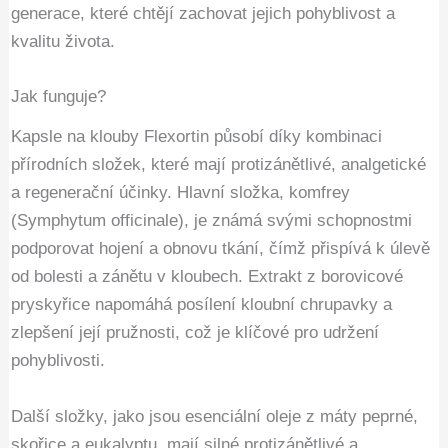
generace, které chtějí zachovat jejich pohyblivost a
kvalitu života.
Jak funguje?
Kapsle na klouby Flexortin působí díky kombinaci
přírodních složek, které mají protizánětlivé, analgetické
a regenerační účinky. Hlavní složka, komfrey
(Symphytum officinale), je známá svými schopnostmi
podporovat hojení a obnovu tkání, čímž přispívá k úlevě
od bolesti a zánětu v kloubech. Extrakt z borovicové
pryskyřice napomáhá posílení kloubní chrupavky a
zlepšení její pružnosti, což je klíčové pro udržení
pohyblivosti.
Další složky, jako jsou esenciální oleje z máty peprné,
skořice a eukalyptu, mají silné protizánětlivé a