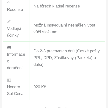
⭐
Na fórech kladné recenze
Recenze
🩹
Možná individuální nesnášenlivost
Vedlejší
vůči složkám
účinky
🚚
Do 2-3 pracovních dnů (České pošty,
Informace
PPL, DPD, Zásilkovny (Packeta) a
o
další)
doručení
💶
Hondro
920 Kč
Sol Cena