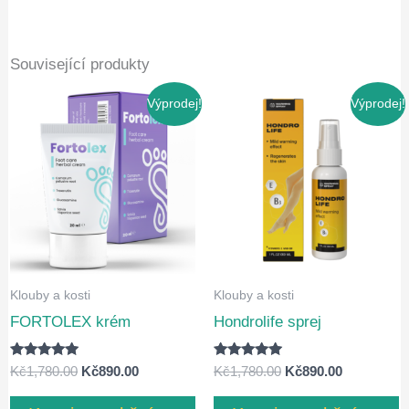
Související produkty
Výprodej!
Výprodej!
Klouby a kosti
Klouby a kosti
FORTOLEX krém
Hondrolife sprej
Hodnocení
Hodnocení
Původní
Aktuální
Původní
Aktuální
Kč
1,780.00
Kč
890.00
Kč
1,780.00
Kč
890.00
4.83
4.80
cena
cena
cena
cena
z 5
z 5
byla:
je:
byla:
je: