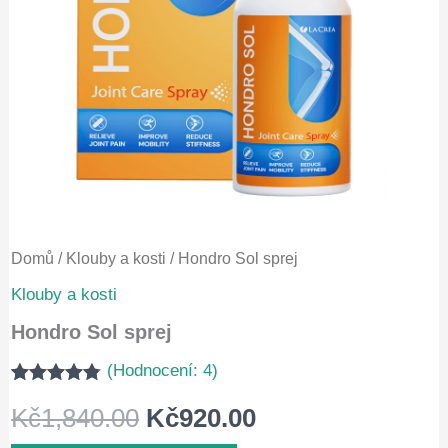
Domů
/
Klouby a kosti
/ Hondro Sol sprej
Klouby a kosti
Hondro Sol sprej
(Hodnocení:
4
)
Hodnoceno
4
Původní
Aktuální
Kč
1,840.00
Kč
920.00
4.75
z 5 na
základě
hodnocení