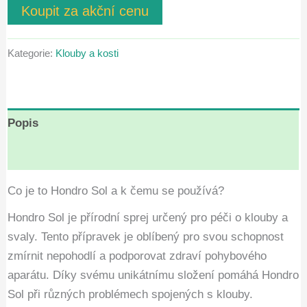
cena
cena
Koupit za akční cenu
zákazníků
byla:
je:
Kategorie:
Klouby a kosti
Kč1,840.00.
Kč920.00.
Popis
Hodnocení (4)
Co je to Hondro Sol a k čemu se používá?
Hondro Sol je přírodní sprej určený pro péči o klouby a
svaly. Tento přípravek je oblíbený pro svou schopnost
zmírnit nepohodlí a podporovat zdraví pohybového
aparátu. Díky svému unikátnímu složení pomáhá Hondro
Sol při různých problémech spojených s klouby.