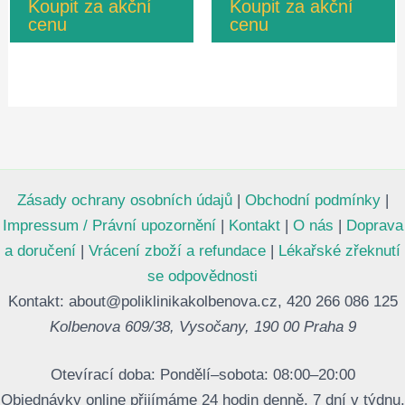
Koupit za akční
Koupit za akční
Kč1,780.00.
Kč890.00.
cenu
cenu
Zásady ochrany osobních údajů
|
Obchodní podmínky
|
Impressum / Právní upozornění
|
Kontakt
|
O nás
|
Doprava
a doručení
|
Vrácení zboží a refundace
|
Lékařské zřeknutí
se odpovědnosti
Kontakt: about@poliklinikakolbenova.cz, 420 266 086 125
Kolbenova 609/38, Vysočany, 190 00 Praha 9
Otevírací doba: Pondělí–sobota: 08:00–20:00
Objednávky online přijímáme 24 hodin denně, 7 dní v týdnu.