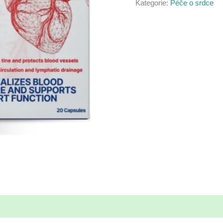
Kategorie:
Péče o srdce
Kč1