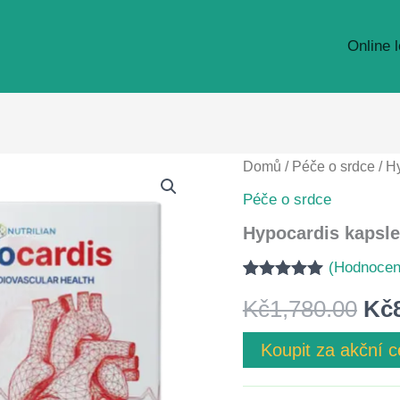
Online 
Domů
/
Péče o srdce
/ H
Péče o srdce
Hypocardis kapsle
(Hodnocen
Hodnoceno
9
Pů
Kč
1,780.00
Kč
4.89
z 5 na
základě
hodnocení
ce
Koupit za akční 
zákazníků
byl