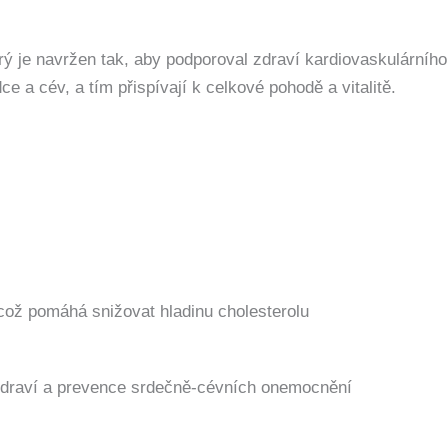
rý je navržen tak, aby podporoval zdraví kardiovaskulárníh
e a cév, a tím přispívají k celkové pohodě a vitalitě.
což pomáhá snižovat hladinu cholesterolu
 zdraví a prevence srdečně-cévních onemocnění