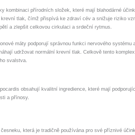
y kombinaci přírodních složek, které mají blahodárné účin
krevní tlak, čímž přispívá ke zdraví cév a snižuje riziko vz
ětí a zlepšit celkovou cirkulaci a srdeční rytmus.
tronové máty podporují správnou funkci nervového systému a 
omáhají udržovat normální krevní tlak. Celkově tento komplex
ho svalstva.
cardis obsahují kvalitní ingredience, které mají podporují
sti a přínosy.
česneku, která je tradičně používána pro své příznivé účink