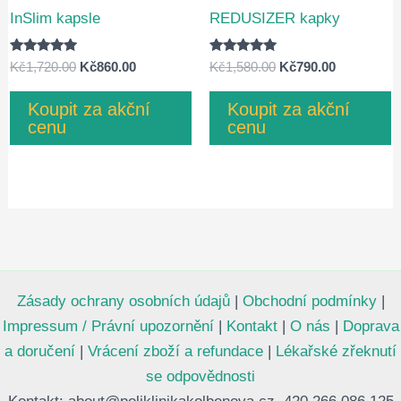
InSlim kapsle
REDUSIZER kapky
Hodnocení
Hodnocení
Původní
Aktuální
Původní
Aktuální
Kč
1,720.00
Kč
860.00
Kč
1,580.00
Kč
790.00
4.75
4.80
cena
cena
cena
cena
z 5
z 5
byla:
je:
byla:
je:
Koupit za akční
Koupit za akční
Kč1,720.00.
Kč860.00.
Kč1,580.00.
Kč790.00.
cenu
cenu
Zásady ochrany osobních údajů
|
Obchodní podmínky
|
Impressum / Právní upozornění
|
Kontakt
|
O nás
|
Doprava
a doručení
|
Vrácení zboží a refundace
|
Lékařské zřeknutí
se odpovědnosti