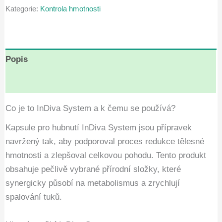
Kategorie:
Kontrola hmotnosti
Kč1,780.00.
Kč890.00.
Popis
Hodnocení (6)
Co je to InDiva System a k čemu se používá?
Kapsule pro hubnutí InDiva System jsou přípravek
navržený tak, aby podporoval proces redukce tělesné
hmotnosti a zlepšoval celkovou pohodu. Tento produkt
obsahuje pečlivě vybrané přírodní složky, které
synergicky působí na metabolismus a zrychlují
spalování tuků.