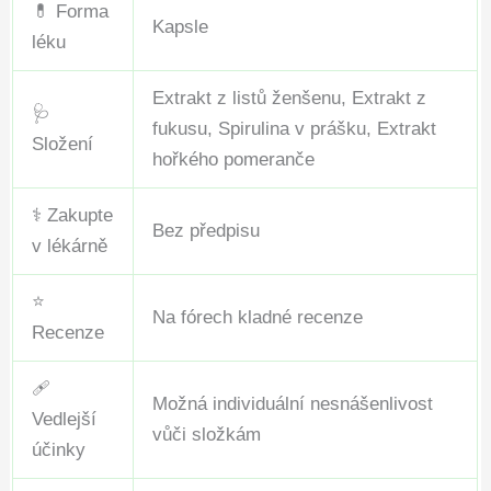
💊 Forma
Kapsle
léku
Extrakt z listů ženšenu, Extrakt z
🩺
fukusu, Spirulina v prášku, Extrakt
Složení
hořkého pomeranče
⚕️ Zakupte
Bez předpisu
v lékárně
⭐
Na fórech kladné recenze
Recenze
🩹
Možná individuální nesnášenlivost
Vedlejší
vůči složkám
účinky