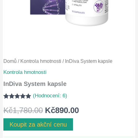
Domů
/
Kontrola hmotnosti
/ InDiva System kapsle
Kontrola hmotnosti
InDiva System kapsle
(Hodnocení:
6
)
Hodnoceno
6
Původní
Aktuální
Kč
1,780.00
Kč
890.00
4.83
z 5 na
základě
hodnocení
cena
cena
Koupit za akční cenu
zákazníků
byla:
je: