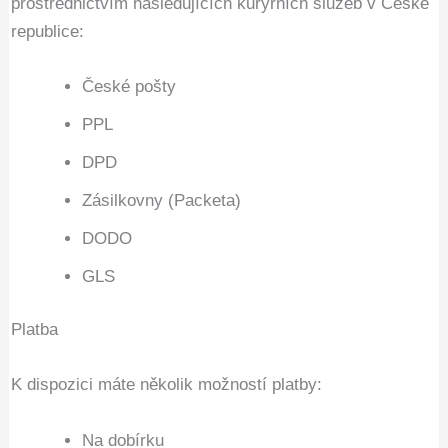
prostřednictvím následujících kurýrních služeb v České
republice:
České pošty
PPL
DPD
Zásilkovny (Packeta)
DODO
GLS
Platba
K dispozici máte několik možností platby:
Na dobírku