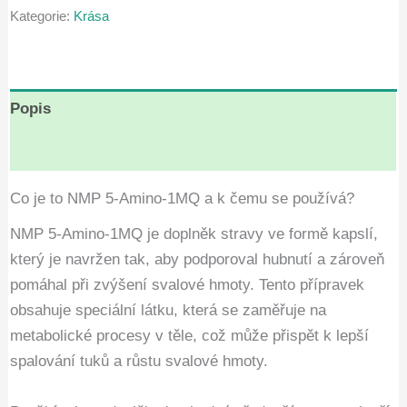
Kategorie:
Krása
Kč8,900.00.
Kč4,600.00.
Popis
Hodnocení (8)
Co je to NMP 5-Amino-1MQ a k čemu se používá?
NMP 5-Amino-1MQ je doplněk stravy ve formě kapslí,
který je navržen tak, aby podporoval hubnutí a zároveň
pomáhal při zvýšení svalové hmoty. Tento přípravek
obsahuje speciální látku, která se zaměřuje na
metabolické procesy v těle, což může přispět k lepší
spalování tuků a růstu svalové hmoty.