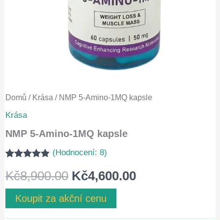
Domů
/
Krása
/ NMP 5-Amino-1MQ kapsle
Krása
NMP 5-Amino-1MQ kapsle
(Hodnocení:
8
)
Hodnoceno
7
Původní
Aktuální
Kč
8,900.00
Kč
4,600.00
4.86
z 5 na
základě
hodnocení
cena
cena
Koupit za akční cenu
zákazníků
byla:
je: