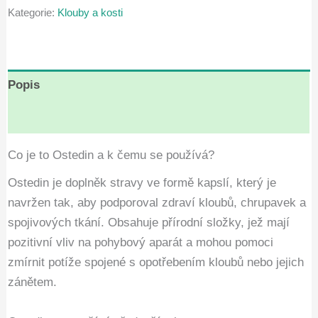
Kategorie:
Klouby a kosti
Kč1,980.00.
Kč990.00.
Popis
Hodnocení (6)
Co je to Ostedin a k čemu se používá?
Ostedin je doplněk stravy ve formě kapslí, který je
navržen tak, aby podporoval zdraví kloubů, chrupavek a
spojivových tkání. Obsahuje přírodní složky, jež mají
pozitivní vliv na pohybový aparát a mohou pomoci
zmírnit potíže spojené s opotřebením kloubů nebo jejich
zánětem.