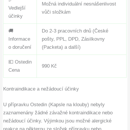
Možná individuální nesnášenlivost
Vedlejší
vůči složkám
účinky
🚚
Do 2-3 pracovních dnů (České
Informace
pošty, PPL, DPD, Zásilkovny
o doručení
(Packeta) a další)
💶 Ostedin
990 Kč
Cena
Kontraindikace a nežádoucí účinky
U přípravku Ostedin (Kapsle na klouby) nebyly
zaznamenány žádné závažné kontraindikace nebo
nežádoucí účinky. Výjimkou jsou možné alergické
reakce na některou ze složek přípravku nebo