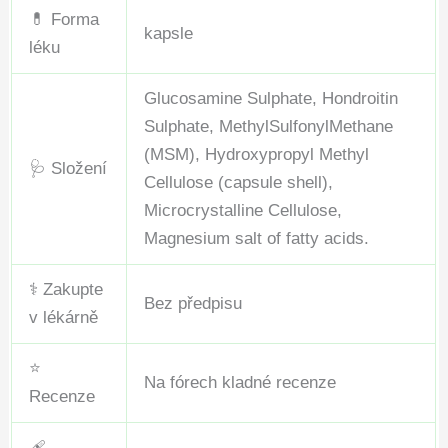
💊 Forma
kapsle
léku
Glucosamine Sulphate, Hondroitin
Sulphate, MethylSulfonylMethane
(MSM), Hydroxypropyl Methyl
🩺 Složení
Cellulose (capsule shell),
Microcrystalline Cellulose,
Magnesium salt of fatty acids.
⚕️ Zakupte
Bez předpisu
v lékárně
⭐
Na fórech kladné recenze
Recenze
🩹