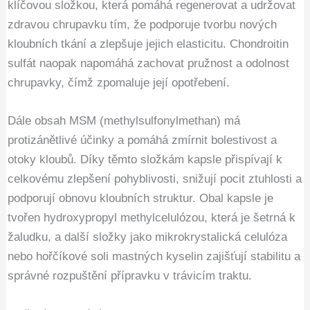
klíčovou složkou, která pomáhá regenerovat a udržovat
zdravou chrupavku tím, že podporuje tvorbu nových
kloubních tkání a zlepšuje jejich elasticitu. Chondroitin
sulfát naopak napomáhá zachovat pružnost a odolnost
chrupavky, čímž zpomaluje její opotřebení.
Dále obsah MSM (methylsulfonylmethan) má
protizánětlivé účinky a pomáhá zmírnit bolestivost a
otoky kloubů. Díky těmto složkám kapsle přispívají k
celkovému zlepšení pohyblivosti, snižují pocit ztuhlosti a
podporují obnovu kloubních struktur. Obal kapsle je
tvořen hydroxypropyl methylcelulózou, která je šetrná k
žaludku, a další složky jako mikrokrystalická celulóza
nebo hořčíkové soli mastných kyselin zajišťují stabilitu a
správné rozpuštění přípravku v trávicím traktu.