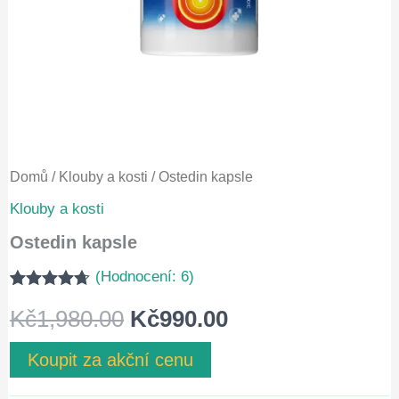
Domů
/
Klouby a kosti
/ Ostedin kapsle
Klouby a kosti
Ostedin kapsle
(Hodnocení:
6
)
Hodnoceno
5
Původní
Aktuální
Kč
1,980.00
Kč
990.00
4.60
z 5 na
základě
hodnocení
cena
cena
Koupit za akční cenu
zákazníků
byla:
je: