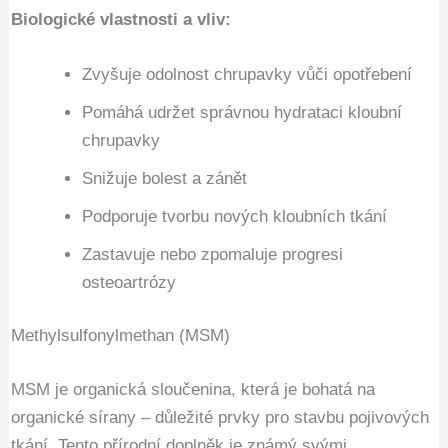
Biologické vlastnosti a vliv:
Zvyšuje odolnost chrupavky vůči opotřebení
Pomáhá udržet správnou hydrataci kloubní
chrupavky
Snižuje bolest a zánět
Podporuje tvorbu nových kloubních tkání
Zastavuje nebo zpomaluje progresi
osteoartrózy
Methylsulfonylmethan (MSM)
MSM je organická sloučenina, která je bohatá na
organické sírany – důležité prvky pro stavbu pojivových
tkání. Tento přírodní doplněk je známý svými