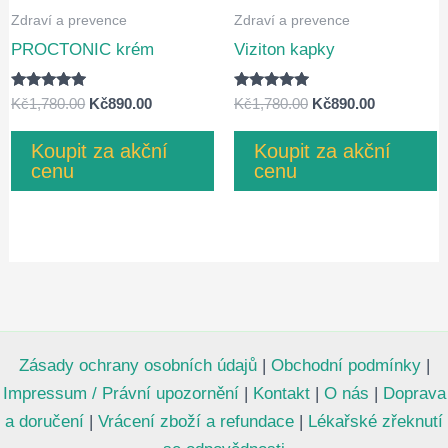
Zdraví a prevence
Zdraví a prevence
PROCTONIC krém
Viziton kapky
Hodnocení
Hodnocení
Původní
Aktuální
Původní
Aktuální
Kč
1,780.00
Kč
890.00
Kč
1,780.00
Kč
890.00
4.75
4.75
cena
cena
cena
cena
z 5
z 5
byla:
je:
byla:
je:
Koupit za akční
Koupit za akční
Kč1,780.00.
Kč890.00.
Kč1,780.00.
Kč890.00.
cenu
cenu
Zásady ochrany osobních údajů
|
Obchodní podmínky
|
Impressum / Právní upozornění
|
Kontakt
|
O nás
|
Doprava
a doručení
|
Vrácení zboží a refundace
|
Lékařské zřeknutí