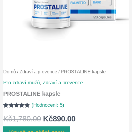
Domů
/
Zdraví a prevence
/ PROSTALINE kapsle
Pro zdraví mužů
,
Zdraví a prevence
PROSTALINE kapsle
(Hodnocení:
5
)
Hodnoceno
5
Původní
Aktuální
Kč
1,780.00
Kč
890.00
4.80
z 5 na
základě
hodnocení
cena
cena