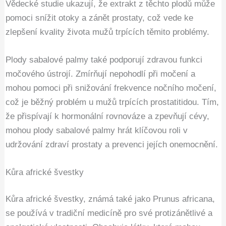
Vědecké studie ukazují, že extrakt z těchto plodů může
pomoci snížit otoky a zánět prostaty, což vede ke
zlepšení kvality života mužů trpících těmito problémy.
Plody sabalové palmy také podporují zdravou funkci
močového ústrojí. Zmírňují nepohodlí při močení a
mohou pomoci při snižování frekvence nočního močení,
což je běžný problém u mužů trpících prostatitidou. Tím,
že přispívají k hormonální rovnováze a zpevňují cévy,
mohou plody sabalové palmy hrát klíčovou roli v
udržování zdraví prostaty a prevenci jejích onemocnění.
Kůra africké švestky
Kůra africké švestky, známá také jako Prunus africana,
se používá v tradiční medicíně pro své protizánětlivé a