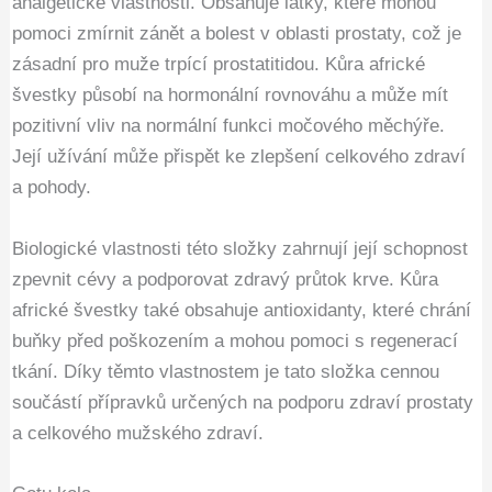
analgetické vlastnosti. Obsahuje látky, které mohou
pomoci zmírnit zánět a bolest v oblasti prostaty, což je
zásadní pro muže trpící prostatitidou. Kůra africké
švestky působí na hormonální rovnováhu a může mít
pozitivní vliv na normální funkci močového měchýře.
Její užívání může přispět ke zlepšení celkového zdraví
a pohody.
Biologické vlastnosti této složky zahrnují její schopnost
zpevnit cévy a podporovat zdravý průtok krve. Kůra
africké švestky také obsahuje antioxidanty, které chrání
buňky před poškozením a mohou pomoci s regenerací
tkání. Díky těmto vlastnostem je tato složka cennou
součástí přípravků určených na podporu zdraví prostaty
a celkového mužského zdraví.