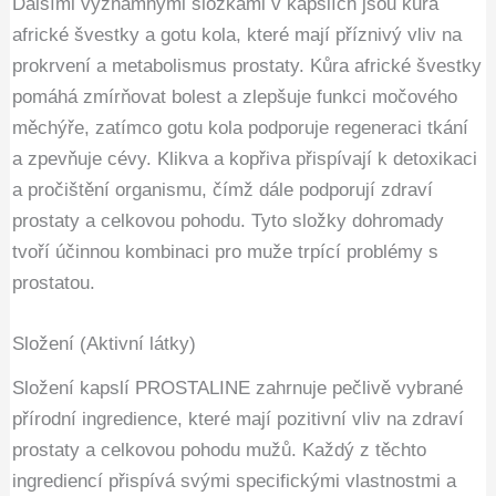
Dalšími významnými složkami v kapslích jsou kůra
africké švestky a gotu kola, které mají příznivý vliv na
prokrvení a metabolismus prostaty. Kůra africké švestky
pomáhá zmírňovat bolest a zlepšuje funkci močového
měchýře, zatímco gotu kola podporuje regeneraci tkání
a zpevňuje cévy. Klikva a kopřiva přispívají k detoxikaci
a pročištění organismu, čímž dále podporují zdraví
prostaty a celkovou pohodu. Tyto složky dohromady
tvoří účinnou kombinaci pro muže trpící problémy s
prostatou.
Složení (Aktivní látky)
Složení kapslí PROSTALINE zahrnuje pečlivě vybrané
přírodní ingredience, které mají pozitivní vliv na zdraví
prostaty a celkovou pohodu mužů. Každý z těchto
ingrediencí přispívá svými specifickými vlastnostmi a