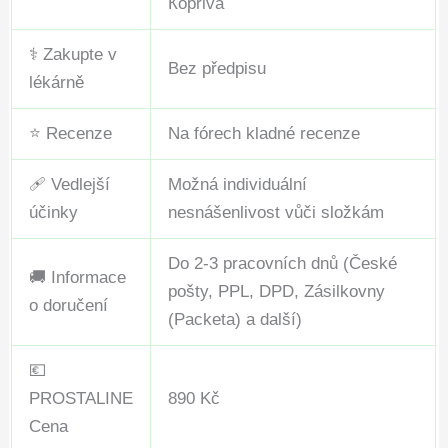
Кopřiva
⚕️ Zakupte v
Bez předpisu
lékárně
⭐ Recenze
Na fórech kladné recenze
🩹 Vedlejší
Možná individuální
účinky
nesnášenlivost vůči složkám
Do 2-3 pracovních dnů (České
🚚 Informace
pošty, PPL, DPD, Zásilkovny
o doručení
(Packeta) a další)
💶
PROSTALINE
890 Kč
Cena