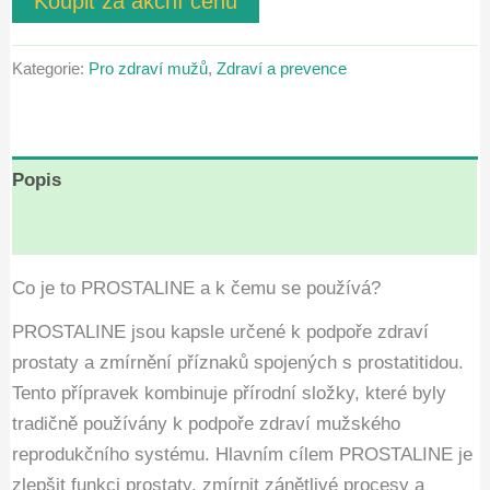
Koupit za akční cenu
zákazníků
byla:
je:
Kategorie:
Pro zdraví mužů
,
Zdraví a prevence
Kč1,780.00.
Kč890.00.
Popis
Hodnocení (5)
Co je to PROSTALINE a k čemu se používá?
PROSTALINE jsou kapsle určené k podpoře zdraví
prostaty a zmírnění příznaků spojených s prostatitidou.
Tento přípravek kombinuje přírodní složky, které byly
tradičně používány k podpoře zdraví mužského
reprodukčního systému. Hlavním cílem PROSTALINE je
zlepšit funkci prostaty, zmírnit zánětlivé procesy a