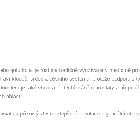
nebo gotu kola, je rostlina tradičně využívaná v medicíně pr
zdraví kloubů, srdce a cévního systému, protože podporuje t
stnostem je také vhodná při léčbě zánětů prostaty a při pot
ch oblastí.
asiatica příznivý vliv na zlepšení cirkulace v genitální obla