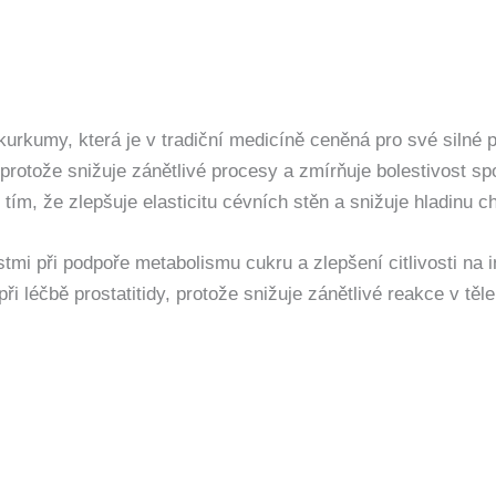
rkumy, která je v tradiční medicíně ceněná pro své silné pro
 protože snižuje zánětlivé procesy a zmírňuje bolestivost sp
tím, že zlepšuje elasticitu cévních stěn a snižuje hladinu ch
i při podpoře metabolismu cukru a zlepšení citlivosti na in
 léčbě prostatitidy, protože snižuje zánětlivé reakce v těle