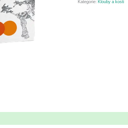
Kategorie:
Klouby a kosti
Kč1