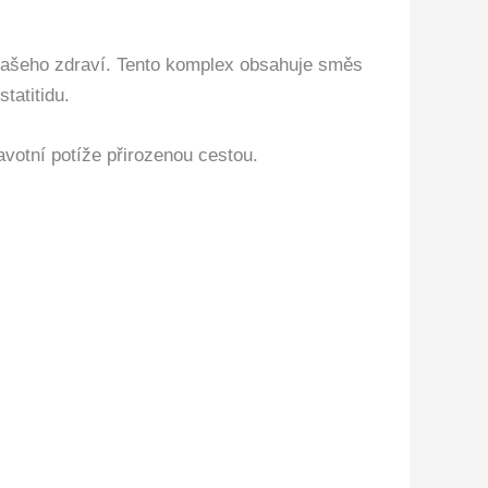
 našeho zdraví. Tento komplex obsahuje směs
tatitidu.
avotní potíže přirozenou cestou.