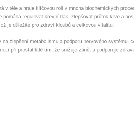
mná v těle a hraje klíčovou roli v mnoha biochemických pro
 pomáhá regulovat krevní tlak, zlepšovat průtok krve a posil
ž je důležité pro zdraví kloubů a celkovou vitalitu.
liv na zlepšení metabolismu a podporu nervového systému, co
 při prostatitidě tím, že snižuje zánět a podporuje zdravé