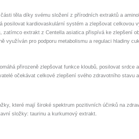
ásti těla díky svému složení z přírodních extraktů a amino
há posilovat kardiovaskulární systém a zlepšovat celkovou
bů, zatímco extrakt z Centella asiatica přispívá ke zlepšení
ně využíván pro podporu metabolismu a regulaci hladiny cukru
omáhá přirozeně zlepšovat funkce kloubů, posilovat srdce a
telé očekávat celkové zlepšení svého zdravotního stavu a z
ložky, které mají široké spektrum pozitivních účinků na zdr
lavní složky: taurinu a kurkumový extrakt.