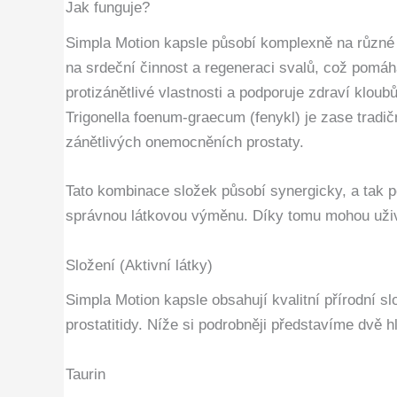
Jak funguje?
Simpla Motion kapsle působí komplexně na různé č
na srdeční činnost a regeneraci svalů, což pomá
protizánětlivé vlastnosti a podporuje zdraví klou
Trigonella foenum-graecum (fenykl) je zase tradič
zánětlivých onemocněních prostaty.
Tato kombinace složek působí synergicky, a tak p
správnou látkovou výměnu. Díky tomu mohou uživa
Složení (Aktivní látky)
Simpla Motion kapsle obsahují kvalitní přírodní s
prostatitidy. Níže si podrobněji představíme dvě h
Taurin