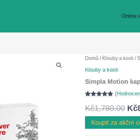
Online 
Domů
/
Klouby a kosti
/ 
Klouby a kosti
Simpla Motion kap
(Hodnocen
Hodnoceno
5
Pů
Kč
1,780.00
Kč
4.80
z 5 na
základě
hodnocení
ce
Koupit za akční 
zákazníků
byl