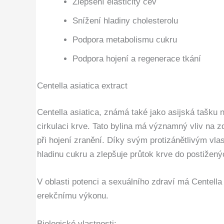
Zlepšení elasticity cév
Snížení hladiny cholesterolu
Podpora metabolismu cukru
Podpora hojení a regenerace tkání
Centella asiatica extract
Centella asiatica, známá také jako asijská tašku 
cirkulaci krve. Tato bylina má významný vliv na 
při hojení zranění. Díky svým protizánětlivým vla
hladinu cukru a zlepšuje průtok krve do postižený
V oblasti potenci a sexuálního zdraví má Centella 
erekčnímu výkonu.
Biologické vlastnosti: