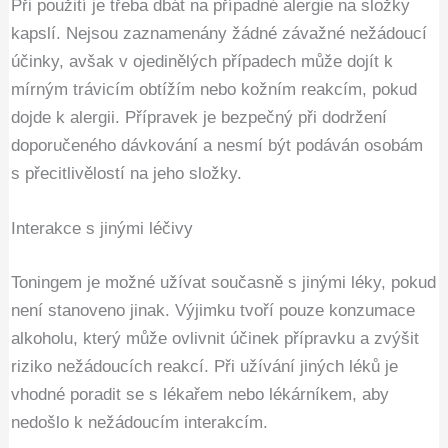
Při použití je třeba dbát na případné alergie na složky
kapslí. Nejsou zaznamenány žádné závažné nežádoucí
účinky, avšak v ojedinělých případech může dojít k
mírným trávicím obtížím nebo kožním reakcím, pokud
dojde k alergii. Přípravek je bezpečný při dodržení
doporučeného dávkování a nesmí být podáván osobám
s přecitlivělostí na jeho složky.
Interakce s jinými léčivy
Toningem je možné užívat současně s jinými léky, pokud
není stanoveno jinak. Výjimku tvoří pouze konzumace
alkoholu, který může ovlivnit účinek přípravku a zvýšit
riziko nežádoucích reakcí. Při užívání jiných léků je
vhodné poradit se s lékařem nebo lékárníkem, aby
nedošlo k nežádoucím interakcím.