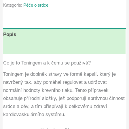
Kategorie:
Péče o srdce
Kč1,698.00.
Kč849.00.
Popis
Hodnocení (8)
Co je to Toningem a k čemu se používá?
Toningem je doplněk stravy ve formě kapslí, který je
navržený tak, aby pomáhal regulovat a udržovat
normální hodnoty krevního tlaku. Tento přípravek
obsahuje přírodní složky, jež podporují správnou činnost
srdce a cév, a tím přispívají k celkovému zdraví
kardiovaskulárního systému.