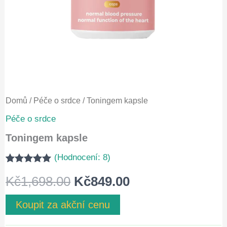
Domů
/
Péče o srdce
/ Toningem kapsle
Péče o srdce
Toningem kapsle
(Hodnocení:
8
)
Hodnoceno
7
Původní
Aktuální
Kč
1,698.00
Kč
849.00
5.00
z 5 na
základě
hodnocení
cena
cena
Koupit za akční cenu
zákazníků
byla:
je: