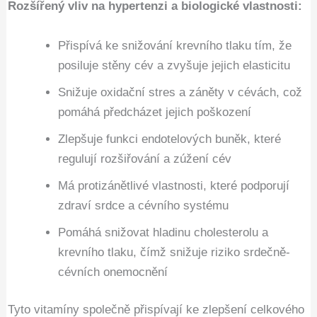
Rozšířený vliv na hypertenzi a biologické vlastnosti:
Přispívá ke snižování krevního tlaku tím, že
posiluje stěny cév a zvyšuje jejich elasticitu
Snižuje oxidační stres a záněty v cévách, což
pomáhá předcházet jejich poškození
Zlepšuje funkci endotelových buněk, které
regulují rozšiřování a zúžení cév
Má protizánětlivé vlastnosti, které podporují
zdraví srdce a cévního systému
Pomáhá snižovat hladinu cholesterolu a
krevního tlaku, čímž snižuje riziko srdečně-
cévních onemocnění
Tyto vitamíny společně přispívají ke zlepšení celkového